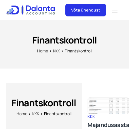
Võta ühendust
Raamatupidamine
Aastaaruande koostamine
Finantskontroll
Juriidiline aadress
Home
KKK
Finantskontroll
Finantskontroll
Home
KKK
Finantskontroll
KKK
Majandusaast