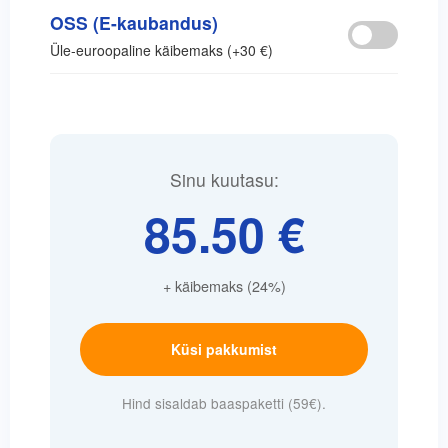
OSS (E-kaubandus)
Üle-euroopaline käibemaks (+30 €)
Sinu kuutasu:
85.50 €
+ käibemaks (24%)
Küsi pakkumist
Hind sisaldab baaspaketti (59€).