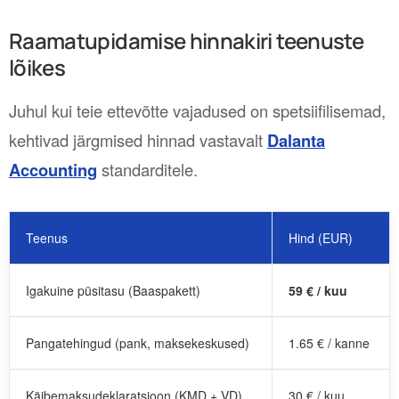
Raamatupidamise hinnakiri teenuste
lõikes
Juhul kui teie ettevõtte vajadused on spetsiifilisemad,
kehtivad järgmised hinnad vastavalt
Dalanta
Accounting
standarditele.
Teenus
Hind (EUR)
Igakuine püsitasu (Baaspakett)
59 € / kuu
Pangatehingud (pank, maksekeskused)
1.65 € / kanne
Käibemaksudeklaratsioon (KMD + VD)
30 € / kuu