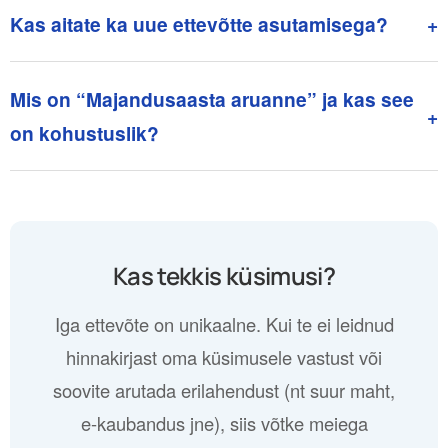
Kas aitate ka uue ettevõtte asutamisega?
+
Mis on “Majandusaasta aruanne” ja kas see
+
on kohustuslik?
Kas tekkis küsimusi?
Iga ettevõte on unikaalne. Kui te ei leidnud
hinnakirjast oma küsimusele vastust või
soovite arutada erilahendust (nt suur maht,
e-kaubandus jne), siis võtke meiega