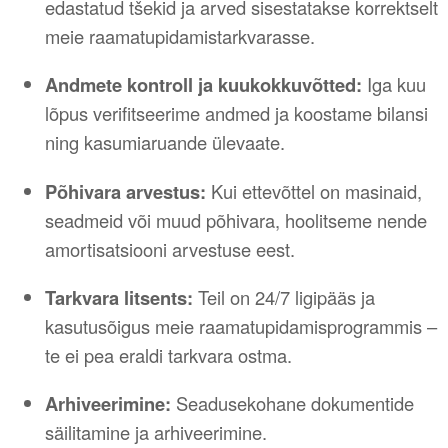
edastatud tšekid ja arved sisestatakse korrektselt
meie raamatupidamistarkvarasse.
Andmete kontroll ja kuukokkuvõtted:
Iga kuu
lõpus verifitseerime andmed ja koostame bilansi
ning kasumiaruande ülevaate.
Põhivara arvestus:
Kui ettevõttel on masinaid,
seadmeid või muud põhivara, hoolitseme nende
amortisatsiooni arvestuse eest.
Tarkvara litsents:
Teil on 24/7 ligipääs ja
kasutusõigus meie raamatupidamisprogrammis –
te ei pea eraldi tarkvara ostma.
Arhiveerimine:
Seadusekohane dokumentide
säilitamine ja arhiveerimine.