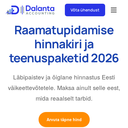
Võta ühendust
Raamatupidamine
Raamatupidamise
Aastaaruande koostamine
hinnakiri ja
Juriidiline aadress
teenuspaketid 2026
Läbipaistev ja õiglane hinnastus Eesti
väikeettevõtetele. Maksa ainult selle eest,
mida reaalselt tarbid.
Arvuta täpne hind