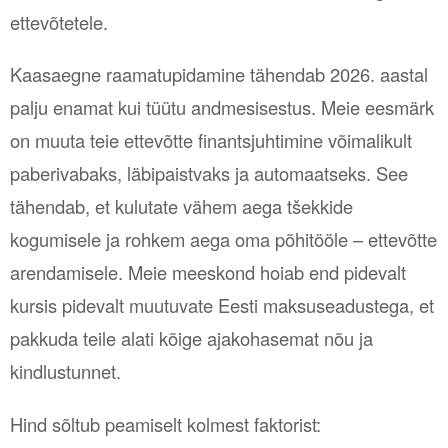
ettevõtetele.
Kaasaegne raamatupidamine tähendab 2026. aastal
palju enamat kui tüütu andmesisestus. Meie eesmärk
on muuta teie ettevõtte finantsjuhtimine võimalikult
paberivabaks, läbipaistvaks ja automaatseks. See
tähendab, et kulutate vähem aega tšekkide
kogumisele ja rohkem aega oma põhitööle – ettevõtte
arendamisele. Meie meeskond hoiab end pidevalt
kursis pidevalt muutuvate Eesti maksuseadustega, et
pakkuda teile alati kõige ajakohasemat nõu ja
kindlustunnet.
Hind sõltub peamiselt kolmest faktorist: